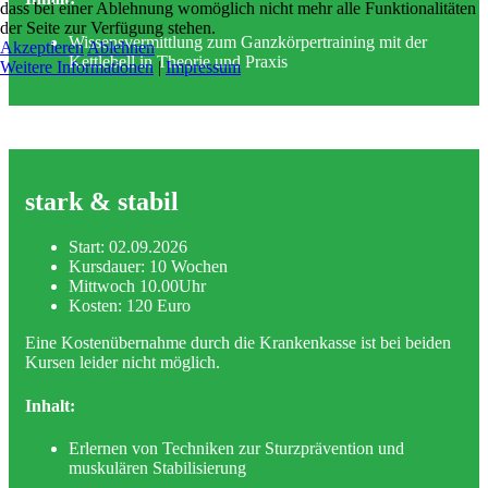
dass bei einer Ablehnung womöglich nicht mehr alle Funktionalitäten
der Seite zur Verfügung stehen.
Wissensvermittlung zum Ganzkörpertraining mit der
Akzeptieren
Ablehnen
Kettlebell in Theorie und Praxis
Weitere Informationen
|
Impressum
stark & stabil
Start: 02.09.2026
Kursdauer: 10 Wochen
Mittwoch 10.00Uhr
Kosten: 120 Euro
Eine Kostenübernahme durch die Krankenkasse ist bei beiden
Kursen leider nicht möglich.
Inhalt:
Erlernen von Techniken zur Sturzprävention und
muskulären Stabilisierung