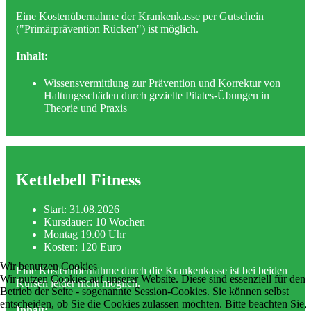
Eine Kostenübernahme der Krankenkasse per Gutschein
("Primärprävention Rücken") ist möglich.
Inhalt:
Wissensvermittlung zur Prävention und Korrektur von
Haltungsschäden durch gezielte Pilates-Übungen in
Theorie und Praxis
Kettlebell Fitness
Start: 31.08.2026
Kursdauer: 10 Wochen
Montag 19.00 Uhr
Kosten: 120 Euro
Wir benutzen Cookies
Eine Kostenübernahme durch die Krankenkasse ist bei beiden
Wir nutzen Cookies auf unserer Website. Diese sind essenziell für den
Kursen leider nicht möglich.
Betrieb der Seite - sogenannte Session-Cookies. Sie können selbst
entscheiden, ob Sie die Cookies zulassen möchten. Bitte beachten Sie,
Inhalt: