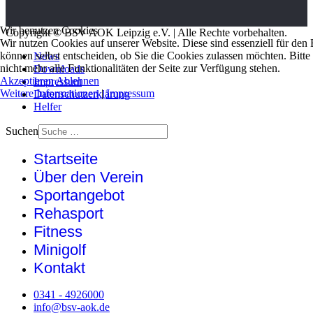
Wir benutzen Cookies
Copyright © BSV AOK Leipzig e.V. | Alle Rechte vorbehalten.
Wir nutzen Cookies auf unserer Website. Diese sind essenziell für den 
können selbst entscheiden, ob Sie die Cookies zulassen möchten. Bitt
News
nicht mehr alle Funktionalitäten der Seite zur Verfügung stehen.
Downloads
Akzeptieren
Ablehnen
Impressum
Weitere Informationen
|
Impressum
Datenschutzerklärung
Helfer
Suchen
Startseite
Über den Verein
Sportangebot
Rehasport
Fitness
Minigolf
Kontakt
0341 - 4926000
info@bsv-aok.de