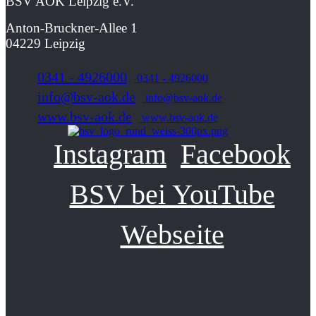
BSV AOK Leipzig e.V.
Anton-Bruckner-Allee 1
04229 Leipzig
0341 - 4926000
0341 - 4926000
info@bsv-aok.de
info@bsv-aok.de
www.bsv-aok.de
www.bsv-aok.de
Instagram
Facebook
BSV bei YouTube
Webseite