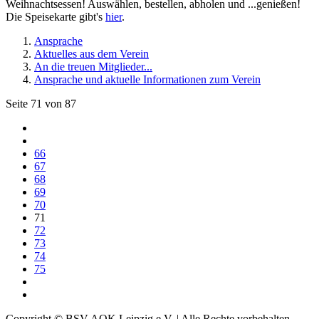
Weihnachtsessen! Auswählen, bestellen, abholen und ...genießen!
Die Speisekarte gibt's
hier
.
Ansprache
Aktuelles aus dem Verein
An die treuen Mitglieder...
Ansprache und aktuelle Informationen zum Verein
Seite 71 von 87
66
67
68
69
70
71
72
73
74
75
Copyright © BSV AOK Leipzig e.V. | Alle Rechte vorbehalten.