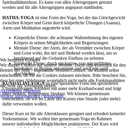
Spiritualitätumfasst. Es kann von allen Altersgruppen genutzt
werden und für alle Altersgruppen angepasst stattfinden.
HATHA-YOGA
ist eine Form des Yoga, bei der das Gleichgewicht
zwischen Körper und Geist durch körperliche Übungen (Asanas),
Atem und Meditation angestrebt wird.
Körperliche Ebene: die achtsame Wahrnehmung des eigenen
Körpers in seinen Möglichkeiten und Begrenzungen.
Mentale Ebene: der Atem, der als Vermittler zwischen Körper
und Geist wirkt, ihn tief und fließend werden lässt, um so
beruhigend auf die Gedanken Einfluss zu nehmen
Wir benutzen Cookies
Spirituelle Ebene: durch ein kurzes, von mir geführtes,
Wir nutzen Cookies auf unserer Website. Diese sind essenziell für den
Innehalten zu Beginn ankommen und am Ende sanft
Betrieb der Seite - sogenannte Session-Cookies. Sie können selbst
abschließen
entscheiden, ob Sie die Cookies zulassen möchten. Bitte beachten Sie,
dass bei einer Ablehnung womöglich nicht mehr alle Funktionalitäten
KUNDALINI-YOGA
ist eine speziellere Form mit spezielleren
der Seite zur Verfügung stehen.
Übungsabfolgen, erfordert mit unter mehr Kraftaufwand und folgt
Akzeptieren
Ablehnen
einer strikten, festgelegten Struktur. Wir können gemeinsam
Weitere Informationen
|
Impressum
entscheiden, ob wir im Laufe des Kurses eine Stunde (oder mehr)
dafür verwenden wollen.
Dieser Kurs ist für alle Altersklassen geeignet und erfordert keinerlei
Vorkenntnisse. Wir wollen hier gemeinsam Yoga im Rahmen
unserer individuellen Möglichkeiten praktizieren. Der Kurs wird