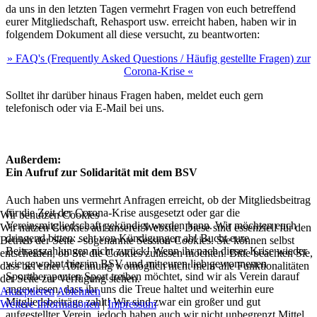
da uns in den letzten Tagen vermehrt Fragen von euch betreffend
eurer Mitgliedschaft, Rehasport usw. erreicht haben, haben wir in
folgendem Dokument all diese versucht, zu beantworten:
» FAQ's (Frequently Asked Questions / Häufig gestellte Fragen) zur
Corona-Krise «
Solltet ihr darüber hinaus Fragen haben, meldet euch gern
telefonisch oder via E-Mail bei uns.
Außerdem:
Ein Aufruf zur Solidarität mit dem BSV
Auch haben uns vermehrt Anfragen erreicht, ob der Mitgliedsbeitrag
für die Zeit der Corona-Krise ausgesetzt oder gar die
Wir benutzen Cookies
Vereinsmitgliedschaft gekündigt werden kann. Wir möchten euch
Wir nutzen Cookies auf unserer Website. Diese sind essenziell für den
dringend bitten: seht von Kündigungen ab! Bucht eure
Betrieb der Seite - sogenannte Session-Cookies. Sie können selbst
Beitragszahlungen nicht zurück! Wenn ihr nach dieser Krise wieder
entscheiden, ob Sie die Cookies zulassen möchten. Bitte beachten Sie,
wie gewohnt hier im BSV und mit euren lieb gewonnenen
dass bei einer Ablehnung womöglich nicht mehr alle Funktionalitäten
Sporttherapeuten Sport treiben möchtet, sind wir als Verein darauf
der Seite zur Verfügung stehen.
angewiesen, dass ihr uns die Treue haltet und weiterhin eure
Akzeptieren
Ablehnen
Mitgliedsbeiträge zahlt! Wir sind zwar ein großer und gut
Weitere Informationen
|
Impressum
aufgestellter Verein, jedoch haben auch wir nicht unbegrenzt Mittel