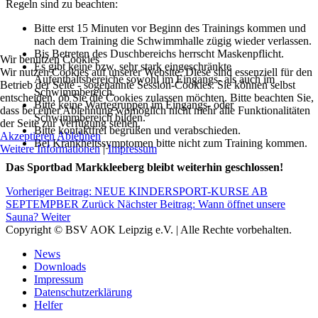
Regeln sind zu beachten:
Bitte erst 15 Minuten vor Beginn des Trainings kommen und
nach dem Training die Schwimmhalle zügig wieder verlassen.
Bis Betreten des Duschbereichs herrscht Maskenpflicht.
Wir benutzen Cookies
Es gibt keine bzw. sehr stark eingeschränkte
Wir nutzen Cookies auf unserer Website. Diese sind essenziell für den
Aufenthaltsbereiche sowohl im Eingangs- als auch im
Betrieb der Seite - sogenannte Session-Cookies. Sie können selbst
Schwimmbereich.
entscheiden, ob Sie die Cookies zulassen möchten. Bitte beachten Sie,
Bitte keine Wartegruppen im Eingangs- oder
dass bei einer Ablehnung womöglich nicht mehr alle Funktionalitäten
Schwimmbereich bilden.
der Seite zur Verfügung stehen.
Bitte kontaktfrei begrüßen und verabschieden.
Akzeptieren
Ablehnen
Bei Krankheitssymptomen bitte nicht zum Training kommen.
Weitere Informationen
|
Impressum
Das Sportbad Markkleeberg bleibt weiterhin geschlossen!
Vorheriger Beitrag: NEUE KINDERSPORT-KURSE AB
SEPTEMPBER
Zurück
Nächster Beitrag: Wann öffnet unsere
Sauna?
Weiter
Copyright © BSV AOK Leipzig e.V. | Alle Rechte vorbehalten.
News
Downloads
Impressum
Datenschutzerklärung
Helfer