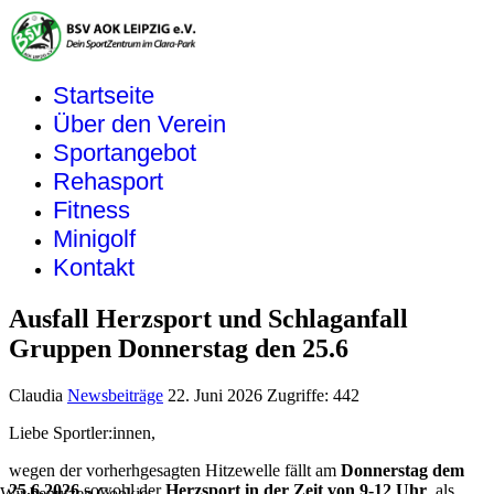
Startseite
Über den Verein
Sportangebot
Rehasport
Fitness
Minigolf
Kontakt
Ausfall Herzsport und Schlaganfall
Gruppen Donnerstag den 25.6
Claudia
Newsbeiträge
22. Juni 2026
Zugriffe: 442
Liebe Sportler:innen,
wegen der vorherhgesagten Hitzewelle fällt am
Donnerstag dem
25.6.2026
sowohl der
Herzsport in der Zeit von 9-12 Uhr
, als
Wir benutzen Cookies