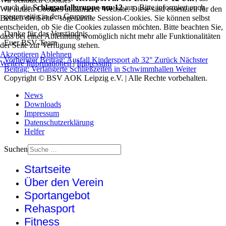
auch die
Schlaganfallgruppe um 12
aus. Bitte informiert euch
Wir nutzen Cookies auf unserer Website. Diese sind essenziell für den
gegenseitig in den Gruppen.
Betrieb der Seite - sogenannte Session-Cookies. Sie können selbst
entscheiden, ob Sie die Cookies zulassen möchten. Bitte beachten Sie,
Danke für das Verständnis,
dass bei einer Ablehnung womöglich nicht mehr alle Funktionalitäten
Euer BSV-Team
der Seite zur Verfügung stehen.
Akzeptieren
Ablehnen
Vorheriger Beitrag: Ausfall Kindersport ab 32°
Zurück
Nächster
Weitere Informationen
|
Impressum
Beitrag: Verlängerte Schließzeiten in Schwimmhallen
Weiter
Copyright © BSV AOK Leipzig e.V. | Alle Rechte vorbehalten.
News
Downloads
Impressum
Datenschutzerklärung
Helfer
Suchen
Startseite
Über den Verein
Sportangebot
Rehasport
Fitness