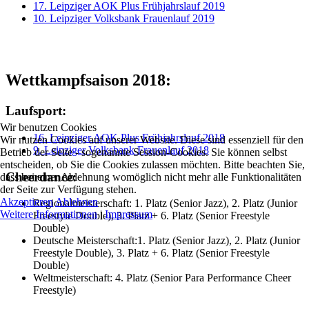
17. Leipziger AOK Plus Frühjahrslauf 2019
10. Leipziger Volksbank Frauenlauf 2019
Wettkampfsaison 2018:
Laufsport:
Wir benutzen Cookies
16. Leipziger AOK Plus Frühjahrslauf 2018
Wir nutzen Cookies auf unserer Website. Diese sind essenziell für den
9. Leipziger Volksbank Frauenlauf 2018
Betrieb der Seite - sogenannte Session-Cookies. Sie können selbst
entscheiden, ob Sie die Cookies zulassen möchten. Bitte beachten Sie,
Cheerdance:
dass bei einer Ablehnung womöglich nicht mehr alle Funktionalitäten
der Seite zur Verfügung stehen.
Akzeptieren
Ablehnen
Regionalmeisterschaft: 1. Platz (Senior Jazz), 2. Platz (Junior
Weitere Informationen
|
Impressum
Freestyle Double), 3. Platz + 6. Platz (Senior Freestyle
Double)
Deutsche Meisterschaft:1. Platz (Senior Jazz), 2. Platz (Junior
Freestyle Double), 3. Platz + 6. Platz (Senior Freestyle
Double)
Weltmeisterschaft: 4. Platz (Senior Para Performance Cheer
Freestyle)